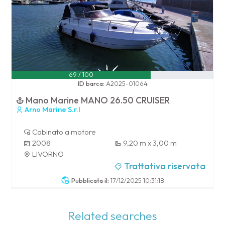
69 / 100
ID barca:
A2025-01064
Mano Marine MANO 26.50 CRUISER
Arno Marine S.r.l
Cabinato a motore
2008
9,20 m x 3,00 m
LIVORNO
Trattativa riservata
Pubblicata il:
17/12/2025 10:31:18
Related searches