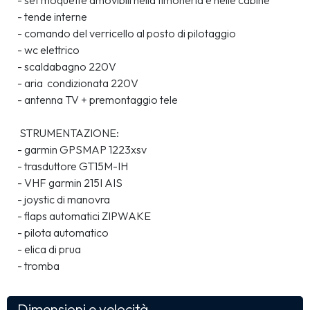
- tende interne 
- comando del verricello al posto di pilotaggio 
- wc elettrico
- scaldabagno 220V                                                                                  
- aria  condizionata 220V
- antenna TV + premontaggio tele
 STRUMENTAZIONE:
- garmin GPSMAP 1223xsv
- trasduttore GT15M-IH
- VHF garmin 215I AIS
- joystic di manovra
- flaps automatici ZIPWAKE
- pilota automatico
- elica di prua
- tromba
Dimensioni e velocità