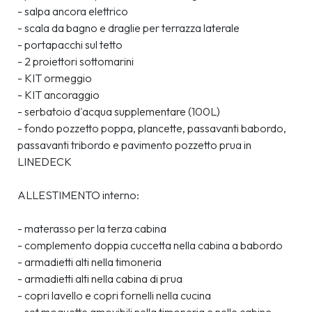
- salpa ancora elettrico
- scala da bagno e draglie per terrazza laterale
- portapacchi sul tetto 
- 2 proiettori sottomarini 
- KIT ormeggio 
- KIT ancoraggio
- serbatoio d'acqua supplementare (100L)
- fondo pozzetto poppa, plancette, passavanti babordo, 
passavanti tribordo e pavimento pozzetto prua in 
LINEDECK 
ALLESTIMENTO interno: 
- materasso per la terza cabina
- complemento doppia cuccetta nella cabina a babordo
- armadietti alti nella timoneria 
- armadietti alti nella cabina di prua 
- copri lavello e copri fornelli nella cucina 
- set moquette amovibili nella timoneria e nelle cabine 