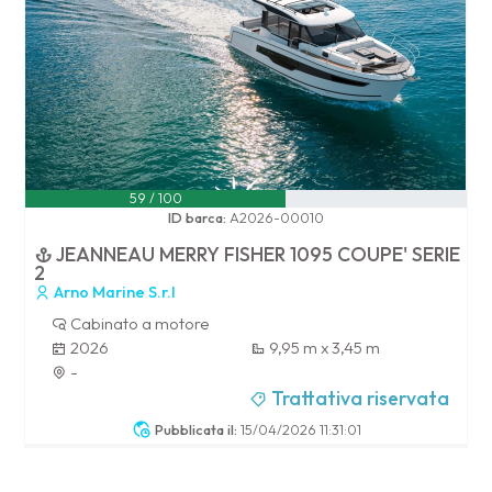
59 / 100
ID barca:
A2026-00010
JEANNEAU MERRY FISHER 1095 COUPE' SERIE
2
Arno Marine S.r.l
Cabinato a motore
2026
9,95 m x 3,45 m
-
Trattativa riservata
Pubblicata il:
15/04/2026 11:31:01