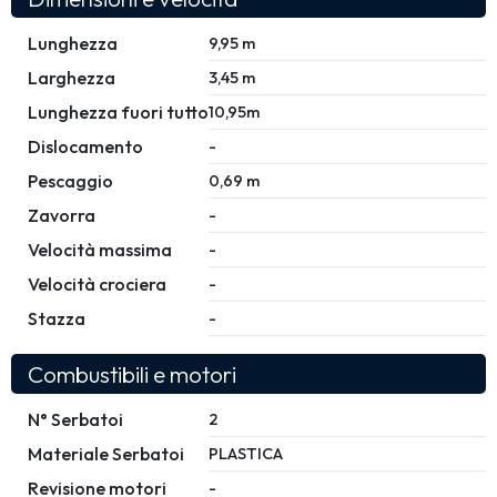
Lunghezza
9,95 m
Larghezza
3,45 m
Lunghezza fuori tutto
10,95m
Dislocamento
-
Pescaggio
0,69 m
Zavorra
-
Velocità massima
-
Velocità crociera
-
Stazza
-
Combustibili e motori
N° Serbatoi
2
Materiale Serbatoi
PLASTICA
Revisione motori
-