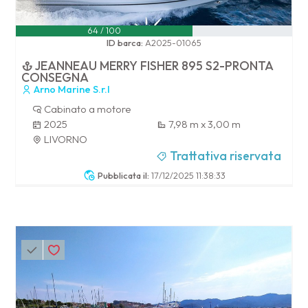
64 / 100
ID barca:
A2025-01065
JEANNEAU MERRY FISHER 895 S2-PRONTA
CONSEGNA
Arno Marine S.r.l
Cabinato a motore
2025
7,98 m x 3,00 m
LIVORNO
Trattativa riservata
Pubblicata il:
17/12/2025 11:38:33