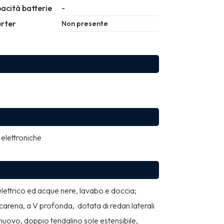
acità batterie
-
erter
Non presente
 elettroniche
ttrico ed acque nere, lavabo e doccia; 
carena, a V profonda,  dotata di redan laterali 
nuovo, doppio tendalino sole estensibile, 