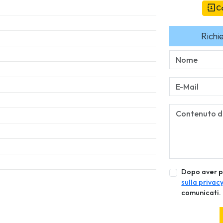
Co
Richi
Dopo aver p
sulla privac
comunicati.