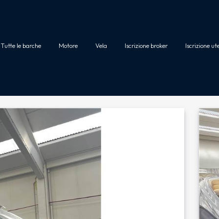
Tutte le barche
Motore
Vela
Iscrizione broker
Iscrizione ut