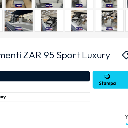
menti ZAR 95 Sport Luxury
Stampa
ury
Y
A