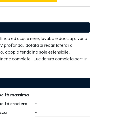
rico ed acque nere, lavabo e doccia; divano 
 profonda,  dotata di redan laterali a  
, doppio tendalino sole estensibile, 
cinerie complete . Lucidatura completa parti in 
ocità massima
-
ocità crociera
-
zza
-