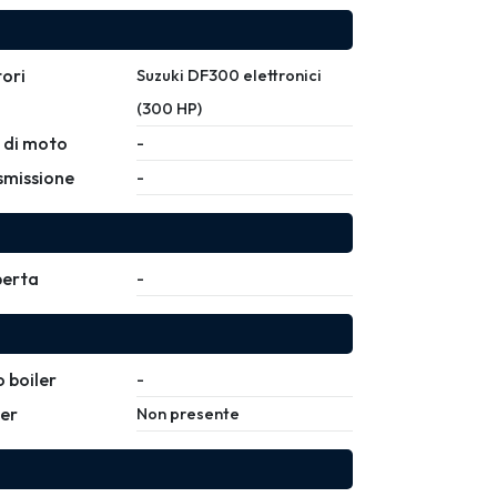
ori
Suzuki DF300 elettronici
(300 HP)
 di moto
-
smissione
-
erta
-
o boiler
-
ler
Non presente