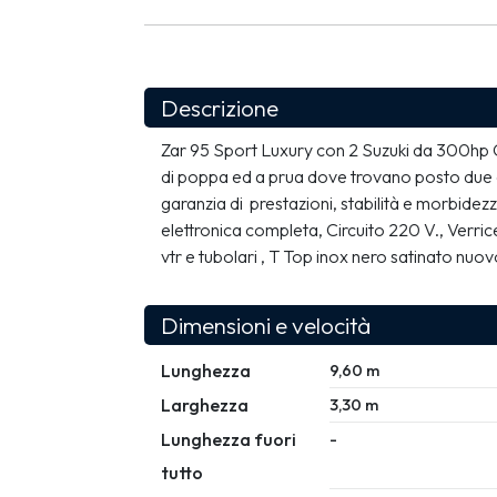
Descrizione
Zar 95 Sport Luxury con 2 Suzuki da 300hp C
di poppa ed a prua dove trovano posto due gran
garanzia di  prestazioni, stabilità e morbide
elettronica completa, Circuito 220 V., Verrice
vtr e tubolari , T Top inox nero satinato nu
Dimensioni e velocità
Lunghezza
9,60 m
Larghezza
3,30 m
Lunghezza fuori
-
tutto