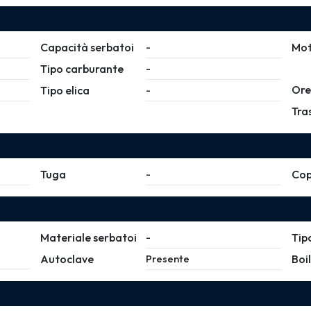
Capacità serbatoi
Mot
-
Tipo carburante
-
Ore
Tipo elica
-
Tra
Tuga
Cop
-
Materiale serbatoi
Tip
-
Autoclave
Boi
Presente