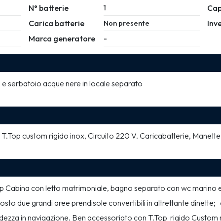
N° batterie
Cap
1
Carica batterie
Inv
Non presente
Marca generatore
-
o e serbatoio acque nere in locale separato
T.Top custom rigido inox, Circuito 220 V. Caricabatterie, Manette
 Cabina con letto matrimoniale, bagno separato con wc marino ele
o due grandi aree prendisole convertibili in altrettante dinette;   
rbidezza in navigazione. Ben accessoriato con T.Top  rigido Custom 