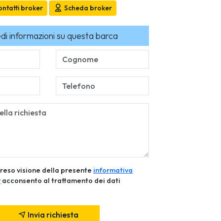
ntatti broker
Scheda broker
edi informazioni su questa barca
reso visione della presente
informativa
y
acconsento al trattamento dei dati
Invia richiesta