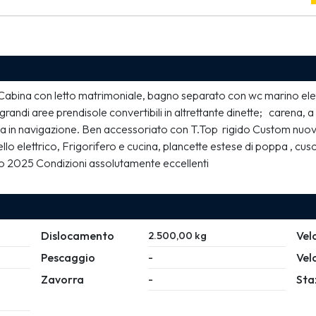
abina con letto matrimoniale, bagno separato con wc marino elett
di aree prendisole convertibili in altrettante dinette;   carena, a V
zza in navigazione. Ben accessoriato con T.Top  rigido Custom nuovo
llo elettrico, Frigorifero e cucina, plancette estese di poppa , cus
ovo 2025 Condizioni assolutamente eccellenti
Dislocamento
Vel
2.500,00 kg
Pescaggio
Vel
-
Zavorra
Sta
-