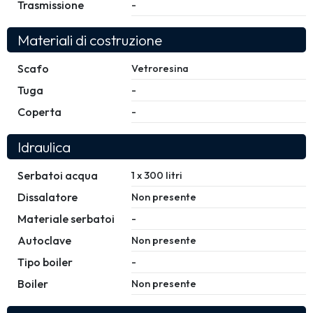
Trasmissione
-
Materiali di costruzione
Scafo
Vetroresina
Tuga
-
Coperta
-
Idraulica
Serbatoi acqua
1 x 300 litri
Dissalatore
Non presente
Materiale serbatoi
-
Autoclave
Non presente
Tipo boiler
-
Boiler
Non presente