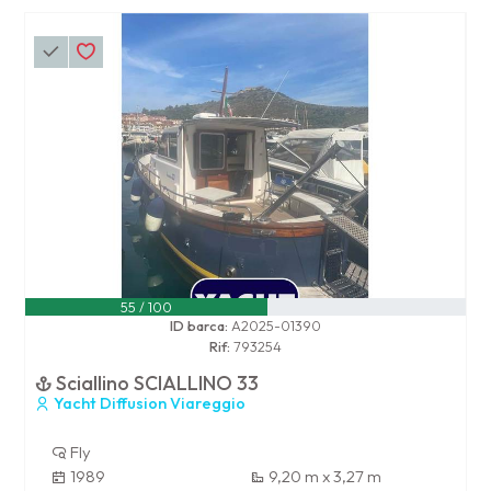
55 / 100
ID barca:
A2025-01390
Rif:
793254
Sciallino SCIALLINO 33
Yacht Diffusion Viareggio
Fly
1989
9,20 m x 3,27 m