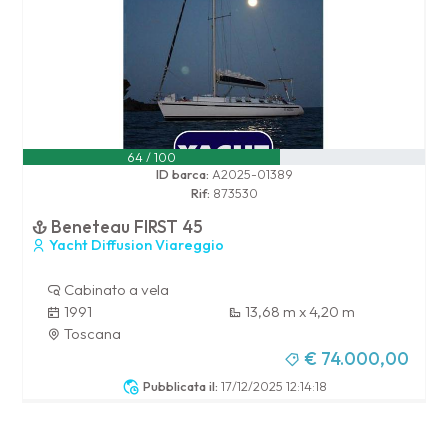
64 / 100
ID barca:
A2025-01389
Rif:
873530
Beneteau FIRST 45
Yacht Diffusion Viareggio
Cabinato a vela
1991
13,68 m x 4,20 m
Toscana
€ 74.000,00
Pubblicata il:
17/12/2025 12:14:18