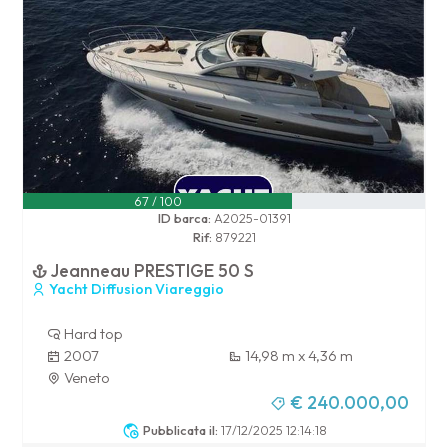
67 / 100
ID barca:
A2025-01391
Rif:
879221
Jeanneau PRESTIGE 50 S
Yacht Diffusion Viareggio
Hard top
2007
14,98 m x 4,36 m
Veneto
€ 240.000,00
Pubblicata il:
17/12/2025 12:14:18