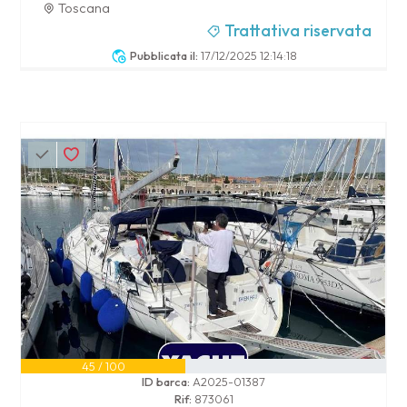
Toscana
Trattativa riservata
Pubblicata il:
17/12/2025 12:14:18
45 / 100
ID barca:
A2025-01387
Rif:
873061