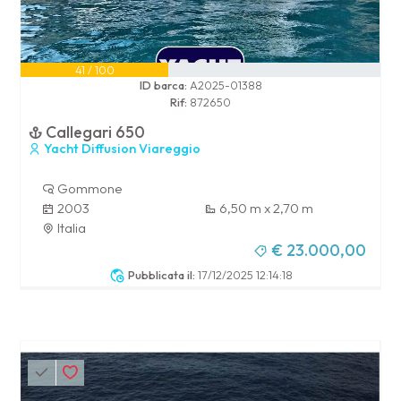
41 / 100
ID barca:
A2025-01388
Rif:
872650
Callegari 650
Yacht Diffusion Viareggio
Gommone
2003
6,50 m x 2,70 m
Italia
€ 23.000,00
Pubblicata il:
17/12/2025 12:14:18