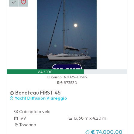
64 / 100
ID barca:
A2025-01389
Rif:
873530
Beneteau FIRST 45
Yacht Diffusion Viareggio
Cabinato a vela
1991
13,68 m x 4,20 m
Toscana
€ 74.000,00