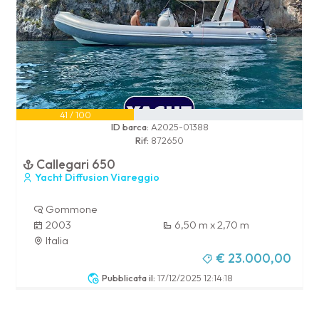
41 / 100
ID barca:
A2025-01388
Rif:
872650
Callegari 650
Yacht Diffusion Viareggio
Gommone
2003
6,50 m x 2,70 m
Italia
€ 23.000,00
Pubblicata il:
17/12/2025 12:14:18