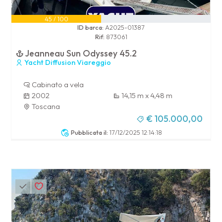
45 / 100
ID barca:
A2025-01387
Rif:
873061
Jeanneau Sun Odyssey 45.2
Yacht Diffusion Viareggio
Cabinato a vela
2002
14,15 m x 4,48 m
Toscana
€ 105.000,00
Pubblicata il:
17/12/2025 12:14:18