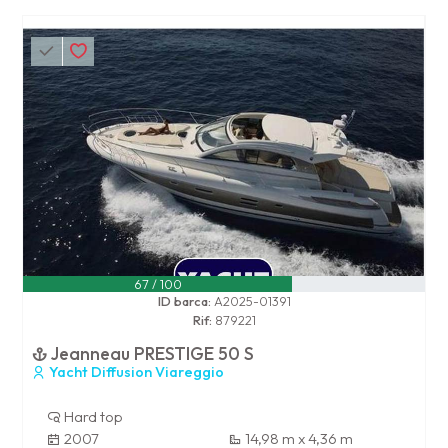
67 / 100
ID barca:
A2025-01391
Rif:
879221
Jeanneau PRESTIGE 50 S
Yacht Diffusion Viareggio
Hard top
2007
14,98 m x 4,36 m