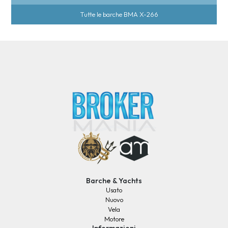
Tutte le barche BMA X-266
Barche & Yachts
Usato
Nuovo
Vela
Motore