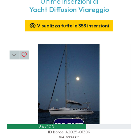
Ultime inserzioni di
Yacht Diffusion Viareggio
Visualizza tutte le 353 inserzioni
64 / 100
ID barca:
A2025-01389
Rif:
873530