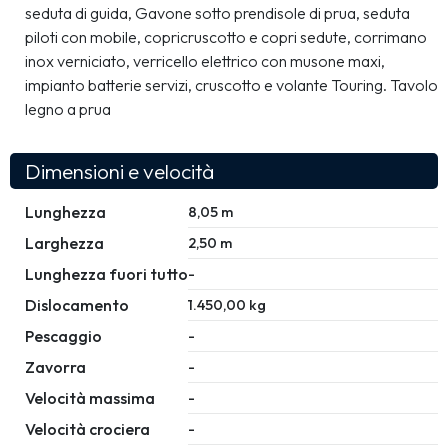
seduta di guida, Gavone sotto prendisole di prua, seduta 
piloti con mobile, copricruscotto e copri sedute, corrimano 
inox verniciato, verricello elettrico con musone maxi, 
impianto batterie servizi, cruscotto e volante Touring. Tavolo 
legno a prua
Dimensioni e velocità
Lunghezza
8,05 m
Larghezza
2,50 m
Lunghezza fuori tutto
-
Dislocamento
1.450,00 kg
Pescaggio
-
Zavorra
-
Velocità massima
-
Velocità crociera
-