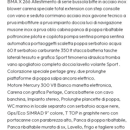
BMA X 266 Allestimento di serie bussola bitte in acciaio inox 
blower carena speciale total extension con step consolle 
con vano e seduta corrimano acciaio inox gavone tecnico a 
prua imbottiture a prua impianto doccia luci di navigazione 
musone inox a prua oblo cabina panca di poppa ribaltabile 
poltroncine pilota e copilota pompa sentina pompa sentina 
automatica portaoggetti scaletta poppa serbatoio acqua 
60 lt serbatoio carburante 350 lt stacca batteria tasche 
laterali tessuto e grafica Sport timoneria idraulica tromba 
vano spogliatoio completo doccia lavello volante Sport . 
Colorazione speciale perlage grey. due prolunghe 
piattaforme di poppa salpa ancora elettrico. 
Motore Mercury 300 V8 Bianco manetta elettronica, 
Carena con grafica Perlage, Carica batterie con cavo 
banchina, Impianto stereo, Prolunghe plancette di poppa, 
WC marino in locale separato con serbatoio acque nere, 
Gps/Eco SIMRAD 9" colore, T TOP in graphite nero con 
portacanne con parabrezza alto, Panca di poppa ribaltabile, 
Panca ribaltabile murata di sx, Lavello, frigo e tagliere sotto 