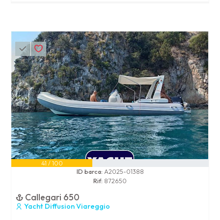
41 / 100
ID barca:
A2025-01388
Rif:
872650
Callegari 650
Yacht Diffusion Viareggio