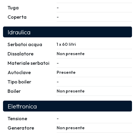
Tuga
-
Coperta
-
Idraulica
Serbatoi acqua
1 x 60 litri
Dissalatore
Non presente
Materiale serbatoi
-
Autoclave
Presente
Tipo boiler
-
Boiler
Non presente
Elettronica
Tensione
-
Generatore
Non presente