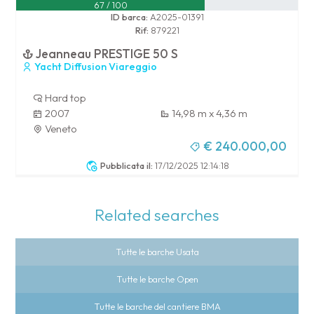
67 / 100
ID barca:
A2025-01391
Rif:
879221
Jeanneau PRESTIGE 50 S
Yacht Diffusion Viareggio
Hard top
2007
14,98 m x 4,36 m
Veneto
€ 240.000,00
Pubblicata il:
17/12/2025 12:14:18
Related searches
Tutte le barche Usata
Tutte le barche Open
Tutte le barche del cantiere BMA