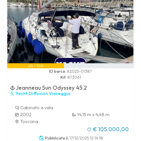
45 / 100
ID barca:
A2025-01387
Rif:
873061
Jeanneau Sun Odyssey 45.2
Yacht Diffusion Viareggio
Cabinato a vela
2002
14,15 m x 4,48 m
Toscana
€ 105.000,00
Pubblicata il:
17/12/2025 12:14:18