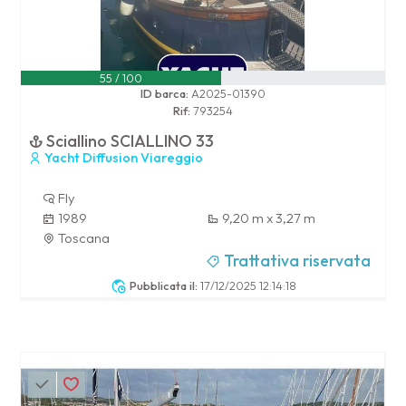
55 / 100
ID barca:
A2025-01390
Rif:
793254
Sciallino SCIALLINO 33
Yacht Diffusion Viareggio
Fly
1989
9,20 m x 3,27 m
Toscana
Trattativa riservata
Pubblicata il:
17/12/2025 12:14:18